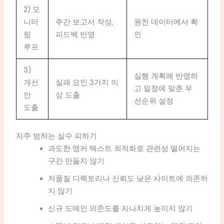
2) 모
니터
주간 보고서 작성,
원천 데이터에서 확
링
피드백 반영
인
루프
3)
실행 계획에 반영하
개선
실패 요인 3가지 이
고 일정에 맞춘 우
안
상 도출
선순위 설정
도출
자주 범하는 실수 피하기
과도한 앵커 텍스트 최적화로 관련성 떨어지는
구간 만들지 않기
저품질 디렉토리나 신뢰도 낮은 사이트에 의존하
지 않기
신규 도메인 의존도를 지나치게 높이지 않기