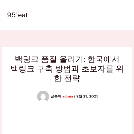
콘
텐
951eat
츠
로
건
너
뛰
기
백링크 품질 올리기: 한국에서
백링크 구축 방법과 초보자를 위
한 전략
글쓴이
admin
/
9월 23, 2025